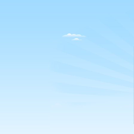
HUN-
REN
TTK
Webmail
Login